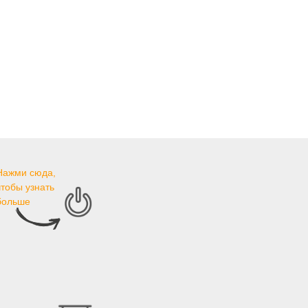
Нажми сюда,
чтобы узнать
больше