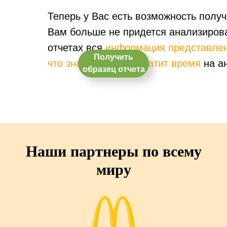
Теперь у Вас есть возможность полу
Вам больше не придется анализирова
отчетах вся
информация представлен
Получить
что значительно сократит время
на а
образец отчета
Наши партнеры по всему
миру