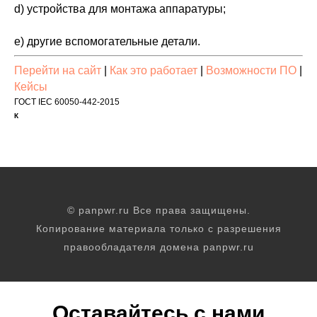
d) устройства для монтажа аппаратуры;
e) другие вспомогательные детали.
Перейти на сайт
|
Как это работает
|
Возможности ПО
|
Кейсы
ГОСТ IEC 60050-442-2015
К
© panpwr.ru Все права защищены.
Копирование материала только с разрешения
правообладателя домена panpwr.ru
Оставайтесь с нами