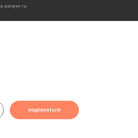
а panpwr.ru
подписаться