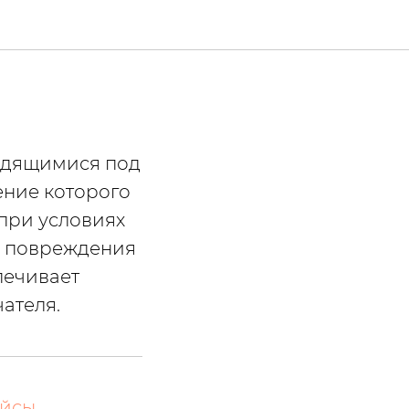
ходящимися под
ение которого
 при условиях
о повреждения
печивает
ателя.
йсы