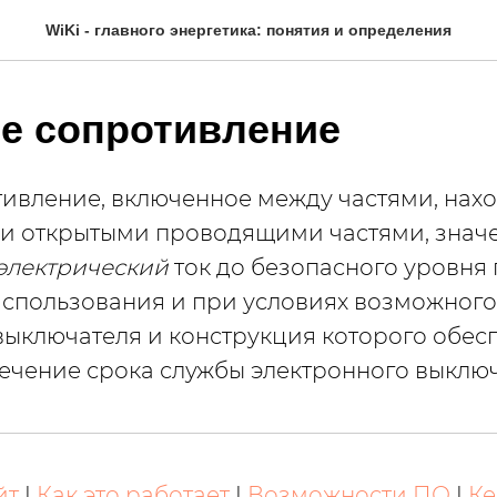
WiKi - главного энергетика: понятия и определения
е сопротивление
ивление, включенное между частями, на
и открытыми проводящими частями, знач
электрический
ток до безопасного уровня
спользования и при условиях возможног
выключателя и конструкция которого обес
течение срока службы электронного выключ
йт
|
Как это работает
|
Возможности ПО
|
Ке