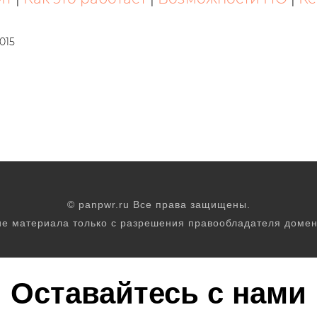
015
© panpwr.ru Все права защищены.
е материала только с разрешения правообладателя домен
Оставайтесь с нами