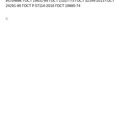
Источник: ГОСТ 19431-84 ГОСТ 21027-75 ГОСТ 32144-2013 ГОСТ
24291-90 ГОСТ Р 57114-2016 ГОСТ 19880-74
С