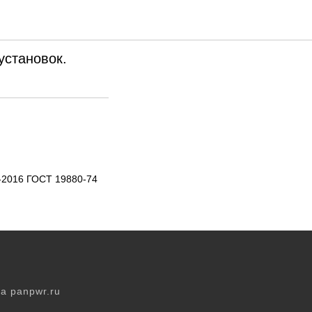
становок.
-2016 ГОСТ 19880-74
а panpwr.ru