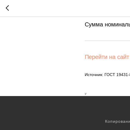
Установ
Сумма номиналь
Перейти на сайт
Источник: ГОСТ 19431
У
Копировани