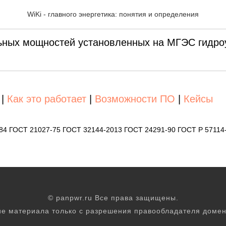
ленная мощность МГЭС
WiKi - главного энергетика: понятия и определения
ных мощностей установленных на МГЭС гидроу
|
Как это работает
|
Возможности ПО
|
Кейсы
-84 ГОСТ 21027-75 ГОСТ 32144-2013 ГОСТ 24291-90 ГОСТ Р 57114
© panpwr.ru Все права защищены.
е материала только с разрешения правообладателя домен