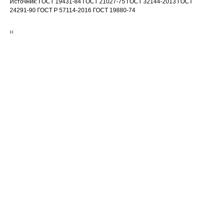
Источник: ГОСТ 19431-84 ГОСТ 21027-75 ГОСТ 32144-2013 ГОСТ
24291-90 ГОСТ Р 57114-2016 ГОСТ 19880-74
Н