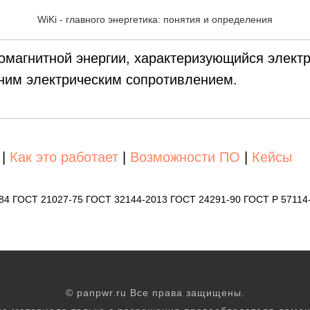
к электродвижущей сил
WiKi - главного энергетика: понятия и определения
ромагнитной энергии, характеризующийся элек
ним электрическим сопротивлением.
|
Как это работает
|
Возможности ПО
|
Кейсы
-84 ГОСТ 21027-75 ГОСТ 32144-2013 ГОСТ 24291-90 ГОСТ Р 57114
© panpwr.ru Все права защищены.