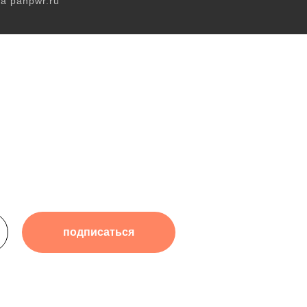
а panpwr.ru
подписаться