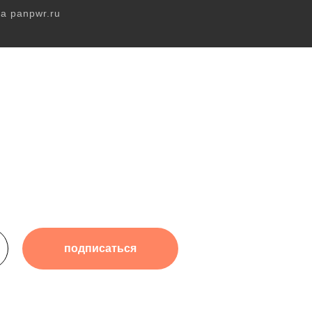
а panpwr.ru
подписаться