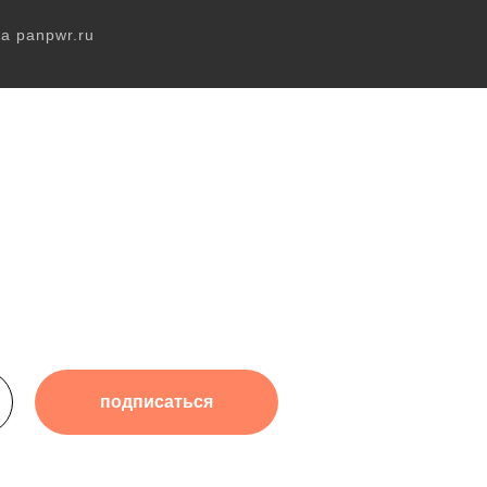
а panpwr.ru
подписаться