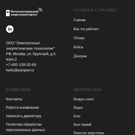
ГЛАВНАЯ СТРАНИЦА
Главная
Как это работает
Облако
ООО "Электронные
Кейсы
энергетические технологии"
РФ, Москва, ул. Крупской, д.4,
Дилерам
корп.2
+7-495-108-50-69
hello@panpwr.ru
КОМПАНИЯ
ИНТЕРЕСНОЕ
Контакты
Вопрос-ответ
Работа в компании
Видео
Написать директору
Блог
Политика обработки
База знаний
персональных данных
Новости энергетики