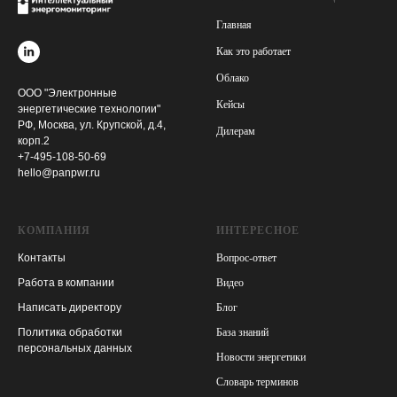
Главная
Как это работает
Облако
ООО "Электронные
Кейсы
энергетические технологии"
РФ, Москва, ул. Крупской, д.4,
Дилерам
корп.2
+7-495-108-50-69
hello@panpwr.ru
КОМПАНИЯ
ИНТЕРЕСНОЕ
Контакты
Вопрос-ответ
Работа в компании
Видео
Написать директору
Блог
Политика обработки
База знаний
персональных данных
Новости энергетики
Словарь терминов