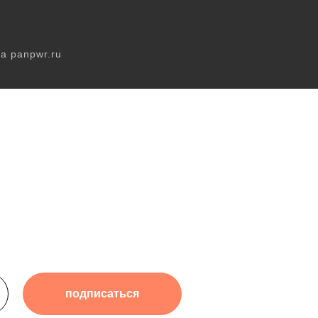
а panpwr.ru
подписаться