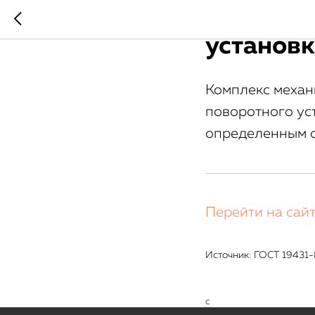
Система
установ
Комплекс механ
поворотного ус
определенным о
Перейти на сай
Источник: ГОСТ 19431
С