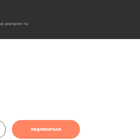
а panpwr.ru
подписаться