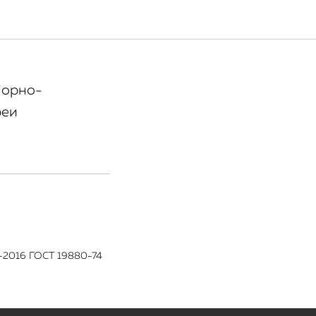
ской
порно-
реи
4-2016 ГОСТ 19880-74