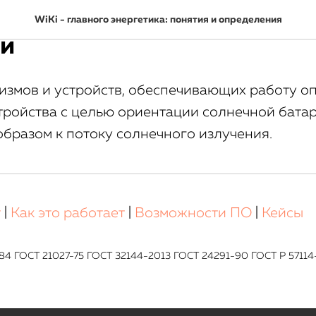
 слежения фотоэлектриче
WiKi - главного энергетика: понятия и определения
ки
измов и устройств, обеспечивающих работу о
тройства с целью ориентации солнечной бата
бразом к потоку солнечного излучения.
т
|
Как это работает
|
Возможности ПО
|
Кейсы
-84 ГОСТ 21027-75 ГОСТ 32144-2013 ГОСТ 24291-90 ГОСТ Р 5711