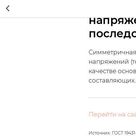
Симмет
напряже
послед
Симметричная
напряжений (т
качестве осно
составляющих.
Перейти на са
Источник: ГОСТ 19431