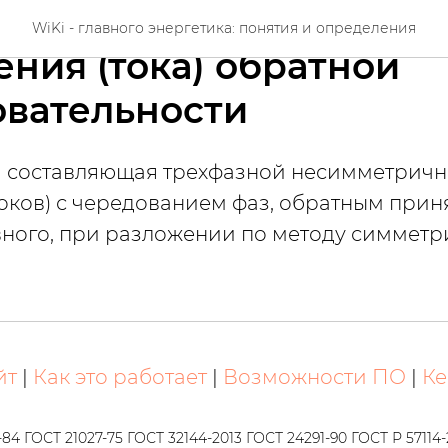
ричная составляющая
WiKi - главного энергетика: понятия и определения
ния (тока) обратной
овательности
 составляющая трехфазной несимметричн
оков) с чередованием фаз, обратным прин
вного, при разложении по методу симмет
йт
|
Как это работает
|
Возможности ПО
|
Ке
-84 ГОСТ 21027-75 ГОСТ 32144-2013 ГОСТ 24291-90 ГОСТ Р 57114-