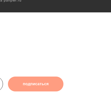
а panpwr.ru
подписаться