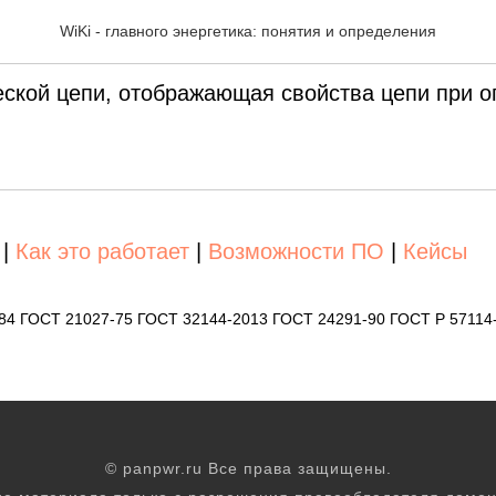
амещения электрической
WiKi - главного энергетика: понятия и определения
еской цепи, отображающая свойства цепи при 
|
Как это работает
|
Возможности ПО
|
Кейсы
-84 ГОСТ 21027-75 ГОСТ 32144-2013 ГОСТ 24291-90 ГОСТ Р 57114
© panpwr.ru Все права защищены.